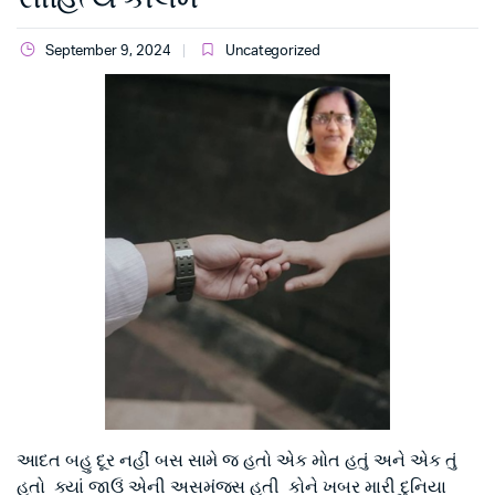
September 9, 2024
Uncategorized
આદત બહુ દૂર નહીં બસ સામે જ હતો એક મોત હતું અને એક તું
હતો ક્યાં જાઉં એની અસમંજસ હતી કોને ખબર મારી દુનિયા