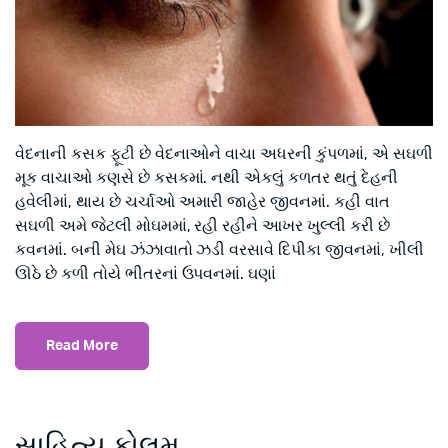
વેદનાની કસક ફૂટી છે વેદનાઓને વાચા અધરની કુંપળમાં, એ સઘળી
મૂક વાચાઓ કણસે છે કસકમાં. નથી એકલું કળતર થતું દેહની
હવેલીમાં, થાય છે ચર્ચાઓ અમારી જાહેર જીવનમાં. કહી વાત
સઘળી અમે જેટલી મોઘમમાં, રહી રહીને આખર ખુલ્લી કરી છે
કવનમાં. બની મેઘ ઝંઝાવાતો ઝડી વરસાવે દિપીકા જીવનમાં, ખીલી
ઊઠે છે કળી તોયે ભીતરનાં ઉપવનમાં. ઘણાં
Read More
સાહિત્ય કોલમ