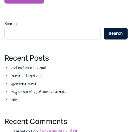
Search
Search
Recent Posts
કરી શકો તો કરી બતાવો..
ગઝલ — મિત્રો મારાં.
મુસલસલ ગઝલ
સહુ પ્રથમ તો ખુદને માન આપો તમે..
ગીત
Recent Comments
Larry4251
on
ઉંમર નો પણ એક ચાર્મ છે!