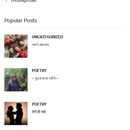
Uncategorized
Popular Posts
UNCATEGORIZED
બાળ માનસ
POETRY
– કુદરતના ખોળે –
POETRY
तेरी ही यादें