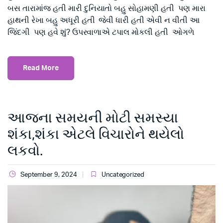
બસ તારામાંજ હતી મારી દુનિયાતો બહુ સોહામણી હતી પણ મારા
હાથની રેખા બહુ અધૂરી હતી જેવી ધારી હતી એવી ન વીતી આ
જિંદગી પણ હવે શું? ઉપરવાળાએ ટપાલ મોકલી હતી ઓગળે
Read More
આજના સમયની મોટી સમસ્યા
શંકા,શંકા એટલે વિચારોને થયેલો
લકવો.
September 9, 2024
Uncategorized