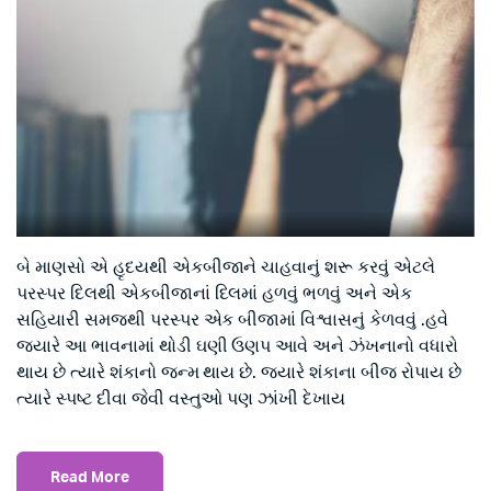
બે માણસો એ હૃદયથી એકબીજાને ચાહવાનું શરૂ કરવું એટલે
પરસ્પર દિલથી એકબીજાનાં દિલમાં હળવું ભળવું અને એક
સહિયારી સમજથી પરસ્પર એક બીજામાં વિશ્વાસનું કેળવવું .હવે
જ્યારે આ ભાવનામાં થોડી ઘણી ઉણપ આવે અને ઝંખનાનો વધારો
થાય છે ત્યારે શંકાનો જન્મ થાય છે. જ્યારે શંકાના બીજ રોપાય છે
ત્યારે સ્પષ્ટ દીવા જેવી વસ્તુઓ પણ ઝાંખી દેખાય
Read More