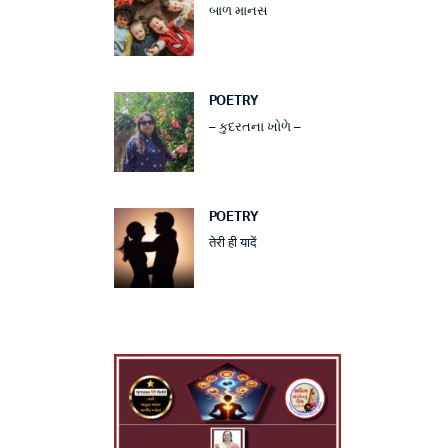
બાળ માનસ
POETRY
– કુદરતના ખોળે –
POETRY
तेरी ही यादें