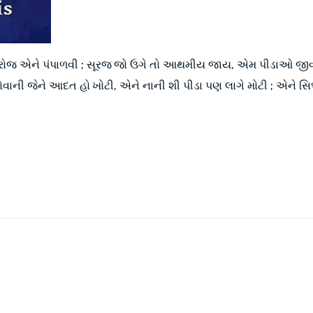
રોજે રોજ એને પંપાળવી ; સૂરજ જો ઉગે તો આથમીય જાય, એમ પીડાઓ જી
 રોવાની જેને આદત હો ખોટી, એને નાની શી પીડા પણ લાગે મોટી ; એને સિક