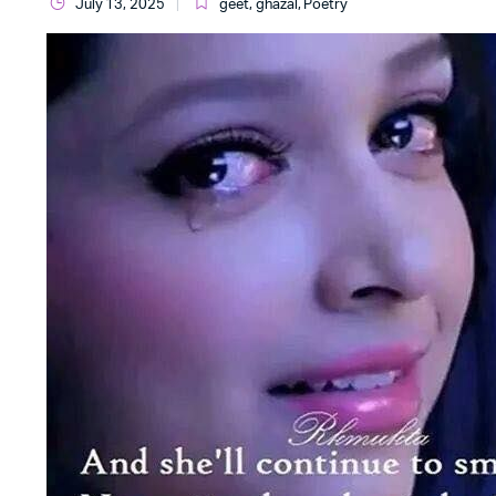
July 13, 2025
geet
,
ghazal
,
Poetry