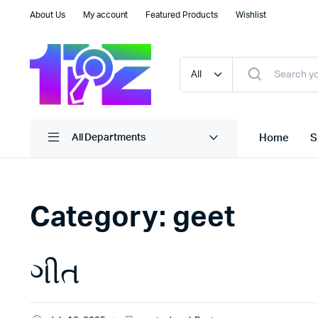
About Us
My account
Featured Products
Wishlist
Home
S
All Departments
Category:
geet
ગીત