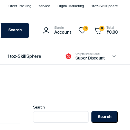
Order Tracking
service
Digital Marketing
1toz-SkillSphere
Sign In
Total
0
0
Search
Account
₹
0.00
Only this weekend
1toz-SkillSphere
Super Discount
Search
Search