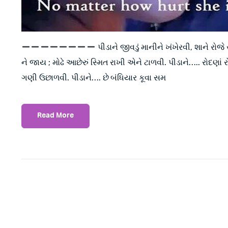
પીડાને જીવડું માનીને ખંખેરવી, શાને 
ને જાય ; મોઢે આછેરું સ્મિત રાખી એને ટાળવી. પીડાને….. રોદણાં
ગણી ઉછાળવી. પીડાને…. છે બંધિયાર કૂવા સમ
Read More