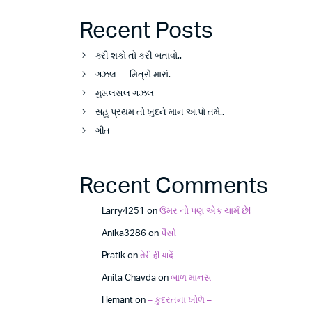
Recent Posts
કરી શકો તો કરી બતાવો..
ગઝલ — મિત્રો મારાં.
મુસલસલ ગઝલ
સહુ પ્રથમ તો ખુદને માન આપો તમે..
ગીત
Recent Comments
Larry4251
on
ઉંમર નો પણ એક ચાર્મ છે!
Anika3286
on
પૈસો
Pratik
on
तेरी ही यादें
Anita Chavda
on
બાળ માનસ
Hemant
on
– કુદરતના ખોળે –