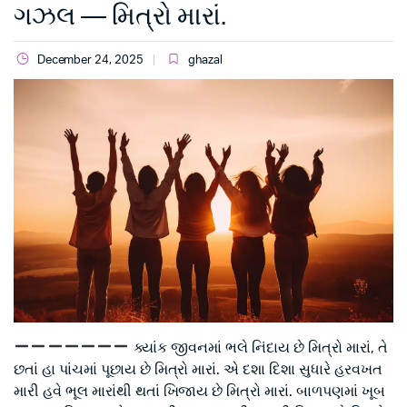
ગઝલ — મિત્રો મારાં.
December 24, 2025
ghazal
ક્યાંક જીવનમાં ભલે નિંદાય છે મિત્રો મારાં, તે
છતાં હા પાંચમાં પૂછાય છે મિત્રો મારાં. એ દશા દિશા સુધારે હરવખત
મારી હવે ભૂલ મારાંથી થતાં ખિજાય છે મિત્રો મારાં. બાળપણમાં ખૂબ