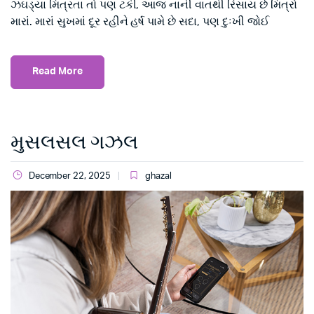
ઝઘડ્યા મિત્રતા તો પણ ટકી, આજ નાની વાતથી રિસાય છે મિત્રો
મારાં. મારાં સુખમાં દૂર રહીને હર્ષ પામે છે સદા, પણ દુઃખી જોઈ
Read More
મુસલસલ ગઝલ
December 22, 2025
ghazal