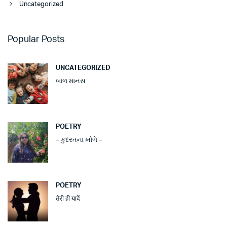
Uncategorized
Popular Posts
UNCATEGORIZED
બાળ માનસ
POETRY
– કુદરતના ખોળે –
POETRY
तेरी ही यादें