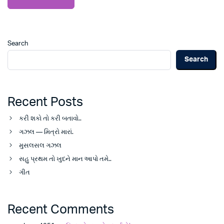
Search
Search
Recent Posts
કરી શકો તો કરી બતાવો..
ગઝલ — મિત્રો મારાં.
મુસલસલ ગઝલ
સહુ પ્રથમ તો ખુદને માન આપો તમે..
ગીત
Recent Comments