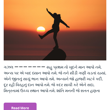
ગઝલ
સહુ પ્રથમ તો ખુદને માન આપો તમે,
અન્ય પર એ બાદ ધ્યાન આપો તમે. જે તને સીડી ગણી ચડતાં રહ્યાં,
એને જીતનું સાચું ભાન આપો તમે. અન્યને જો હાજરી ખટકે કદી,
દૂર રહી વિરહનું દાન આપો તમે. જે કદર સાચી કરે એને સદા,
મિત્રતામાં ઉચ્ચ સ્થાન આપો તમે. શાંતિ મનની જે સતત હણતા
Read More