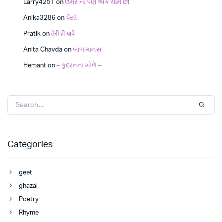
Larry4251
on
ઉંમર નો પણ એક ચાર્મ છે!
Anika3286
on
પૈસો
Pratik
on
तेरी ही यादें
Anita Chavda
on
બાળ માનસ
Hemant
on
– કુદરતના ખોળે –
Categories
geet
ghazal
Poetry
Rhyme