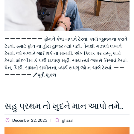
ફોનને કેવાં ચલાવે ટેરવાં, કાર્ય જીવનના કરાવે
ટેરવાં. સ્માર્ટ ફોન ના હોય હાજર ત્યાં પછી, પેનથી ગઝલો લખાવે
ટેરવાં. જો બજારે જઈ શકે ના માનવી, એક ક્લિક પર વસ્તુ લાવે
ટેરવાં. માંદગીમાં કે પછી ઘડપણ મહીં, સાથ ત્યાં જબરો નિભાવે ટેરવાં.
પેન, પિંછી, સાધનો સંગીતના, વ્યર્થ સઘળું જો ન ચાલે ટેરવાં.
🖊પૂર્વી શુક્લ
સહુ પ્રથમ તો ખુદને માન આપો તમે..
December 22, 2025
ghazal