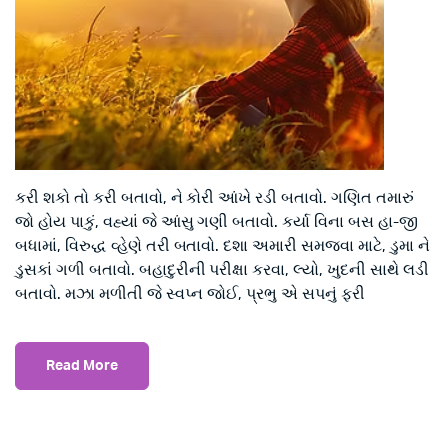
કરી શકો તો કરી બતાવો, ને કોરી આંખે રડી બતાવો. ગણિત તમારું
જો હોય પાકું, વહ્યાં જે આંસુ ગણી બતાવો. કર્યા વિના બસ હા-જી
બધામાં, વિરુદ્ધ વ્હેણે તરી બતાવો. દશા અમારી સમજવા માટે, ડુમા ને
ડુસકાં ગળી બતાવો. બહાદુરીની પરીક્ષા કરવા, લ્યો, ખુદની સાથે લડી
બતાવો. મઝા મળીતી જે સ્વપ્ન જોઈ, પ્રભુ એ સપનું ફરી
Read More