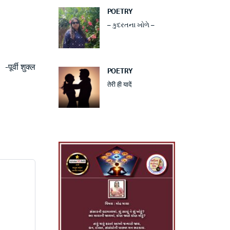
POETRY
– કુદરતના ખોળે –
-पूर्वी शुक्ल
POETRY
तेरी ही यादें