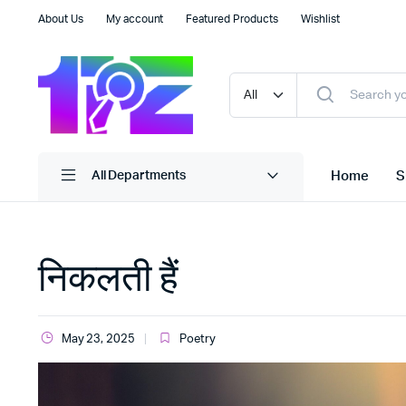
About Us
My account
Featured Products
Wishlist
Home
S
All Departments
निकलती हैं
May 23, 2025
Poetry