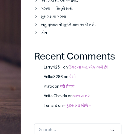
કરી શકો તો કરી બતાવો..
ગઝલ — મિત્રો મારાં.
મુસલસલ ગઝલ
સહુ પ્રથમ તો ખુદને માન આપો તમે..
ગીત
Recent Comments
Larry4251
on
ઉંમર નો પણ એક ચાર્મ છે!
Anika3286
on
પૈસો
Pratik
on
तेरी ही यादें
Anita Chavda
on
બાળ માનસ
Hemant
on
– કુદરતના ખોળે –