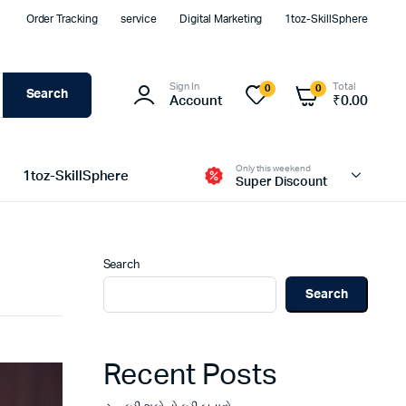
Order Tracking
service
Digital Marketing
1toz-SkillSphere
Sign In
Total
0
0
Search
Account
₹
0.00
Only this weekend
1toz-SkillSphere
Super Discount
Search
Search
Recent Posts